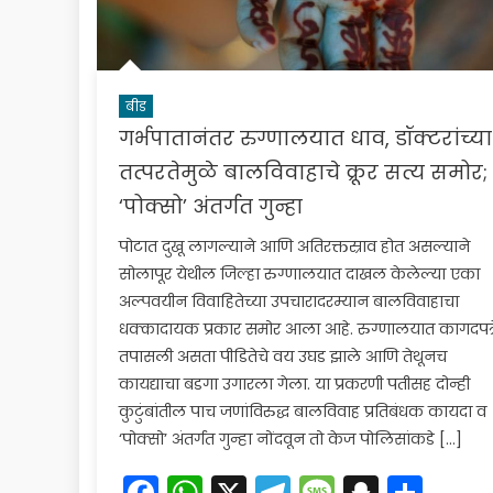
बीड
गर्भपातानंतर रुग्णालयात धाव, डॉक्टरांच्या
तत्परतेमुळे बालविवाहाचे क्रूर सत्य समोर;
‘पोक्सो’ अंतर्गत गुन्हा
पोटात दुखू लागल्याने आणि अतिरक्तस्राव होत असल्याने
सोलापूर येथील जिल्हा रुग्णालयात दाखल केलेल्या एका
अल्पवयीन विवाहितेच्या उपचारादरम्यान बालविवाहाचा
धक्कादायक प्रकार समोर आला आहे. रुग्णालयात कागदपत्र
तपासली असता पीडितेचे वय उघड झाले आणि तेथूनच
कायद्याचा बडगा उगारला गेला. या प्रकरणी पतीसह दोन्ही
कुटुंबांतील पाच जणांविरुद्ध बालविवाह प्रतिबंधक कायदा व
‘पोक्सो’ अंतर्गत गुन्हा नोंदवून तो केज पोलिसांकडे […]
Facebook
WhatsApp
X
Telegram
Message
Snapc
Sha