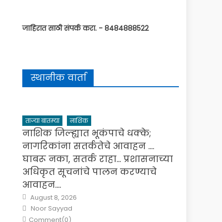
जाहिरात साठी संपर्क करा. - 8484888522
स्थानीक वार्ता
ताज्या बातम्या
नाशिक
नाशिक जिल्ह्यात भूकंपाचे धक्के;
नागरिकांना सतर्कतेचे आवाहन ….
घाबरू नका, सतर्क राहा… प्रशासनाच्या
अधिकृत सूचनांचे पालन करण्याचे
आवाहन….
Posted
August 8, 2026
on
Author
Noor Sayyad
Comment(0)