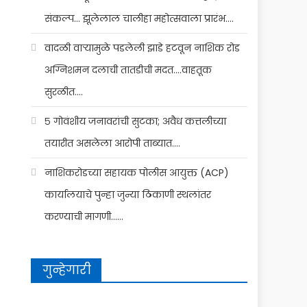
संकल्प… झूलेलाल चालीहा महोत्सवाला प्रारंभ….
वादळी वाऱ्यामुळे पडलेली झाडे हटवून नाशिक रोड
अग्निशमन दलाची तातडीची मदत….वाहतूक
सुरळीत….
५ गोवंशीय जनावरांची सुटका; अवैध कत्तलीच्या
तयारीत असलेला आरोपी ताब्यात….
नाशिकरोडच्या सहायक पोलीस आयुक्त (ACP)
कार्यालयाचे पुन्हा जुन्या ठिकाणी स्थलांतर
करण्याची मागणी……
गुन्हेगारी