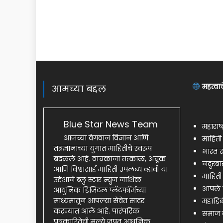
महत्वाच
आमच्या बद्दल
Blue Star News Team
महाराष्
आजच्या वेगवान विज्ञान आणि
माहित
तंत्रज्ञानाच्या युगात माहितीचे स्वरूप
भारत स
बदलले आहे. वाचकांना तत्काळ, अचूक
नंदुरब
आणि विश्वासार्ह माहिती उपलब्ध व्हावी या
माहिती
उद्देशाने ब्लु स्टार न्युज नाशिक
आपले 
आधुनिक डिजिटल प्लॅटफॉर्मच्या
माध्यमातून आपल्या सेवेत सादर
महाडिब
करण्यात आले आहे. पारंपरिक
समाज क
पत्रकारितेची मूल्ये जपत आधुनिक