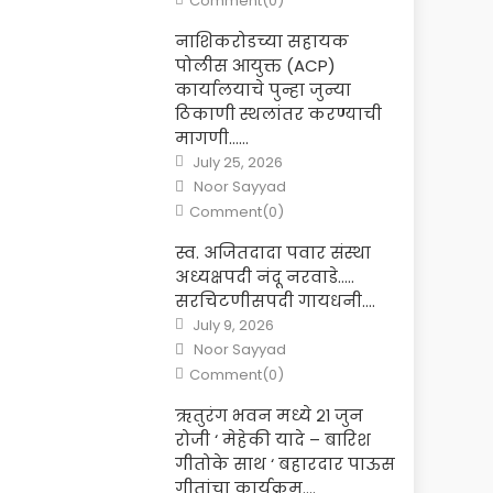
Comment(0)
नाशिकरोडच्या सहायक
पोलीस आयुक्त (ACP)
कार्यालयाचे पुन्हा जुन्या
ठिकाणी स्थलांतर करण्याची
मागणी……
Posted
July 25, 2026
on
Author
Noor Sayyad
Comment(0)
स्व. अजितदादा पवार संस्था
अध्यक्षपदी नंदू नरवाडे…..
सरचिटणीसपदी गायधनी….
Posted
July 9, 2026
on
Author
Noor Sayyad
Comment(0)
ऋतुरंग भवन मध्ये २१ जुन
रोजी ‘ मेहेकी यादे – बारिश
गीतोके साथ ‘ बहारदार पाऊस
गीतांचा कार्यक्रम….