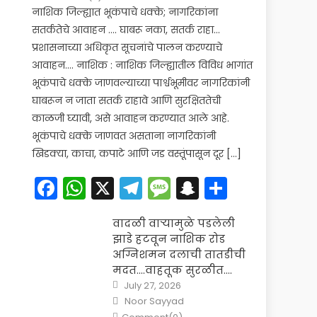
नाशिक जिल्ह्यात भूकंपाचे धक्के; नागरिकांना
सतर्कतेचे आवाहन …. घाबरू नका, सतर्क राहा…
प्रशासनाच्या अधिकृत सूचनांचे पालन करण्याचे
आवाहन…. नाशिक : नाशिक जिल्ह्यातील विविध भागांत
भूकंपाचे धक्के जाणवल्याच्या पार्श्वभूमीवर नागरिकांनी
घाबरून न जाता सतर्क राहावे आणि सुरक्षिततेची
काळजी घ्यावी, असे आवाहन करण्यात आले आहे.
भूकंपाचे धक्के जाणवत असताना नागरिकांनी
खिडक्या, काचा, कपाटे आणि जड वस्तूंपासून दूर […]
Facebook
WhatsApp
X
Telegram
Message
Snapchat
Share
वादळी वाऱ्यामुळे पडलेली
झाडे हटवून नाशिक रोड
अग्निशमन दलाची तातडीची
मदत….वाहतूक सुरळीत….
Posted
July 27, 2026
on
Author
Noor Sayyad