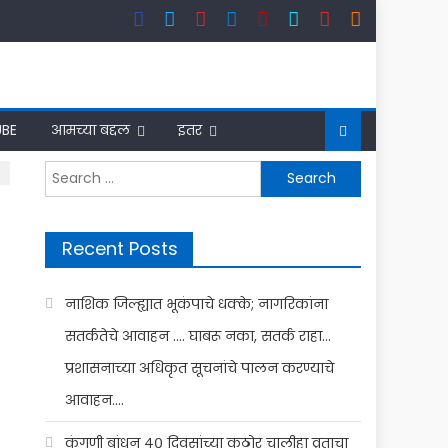
BE
आमच्या बद्दल
इतर
Search
for:
Recent Posts
नाशिक जिल्ह्यात भूकंपाचे धक्के; नागरिकांना
सतर्कतेचे आवाहन …. घाबरू नका, सतर्क राहा…
प्रशासनाच्या अधिकृत सूचनांचे पालन करण्याचे
आवाहन….
कंगणी बांधून ४० दिवसांच्या कठोर चालीहा व्रताचा