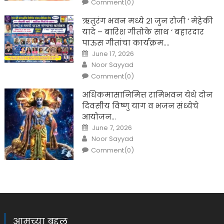
Comment(0)
ऋतुरंग भवन मध्ये २१ जुन रोजी ‘ मेहेकी
यादे – बारिश गीतोके साथ ‘ बहारदार
पाऊस गीतांचा कार्यक्रम….
Posted
June 17, 2026
on
Author
Noor Sayyad
Comment(0)
अधिकमासानिमित्त रामिभवन येथे दोन
दिवसीय विष्णु याग व भजन संध्येचे
आयोजन…
Posted
June 7, 2026
on
Author
Noor Sayyad
Comment(0)
आमच्या बद्दल