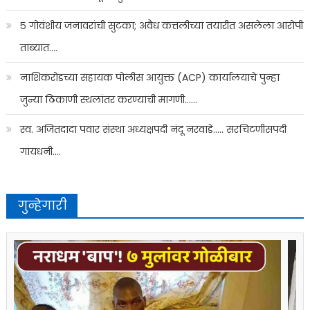
५ गोवंशीय जनावरांची सुटका; अवैध कत्तलीच्या तयारीत असलेला आरोपी
ताब्यात….
नाशिकरोडच्या सहायक पोलीस आयुक्त (ACP) कार्यालयाचे पुन्हा
जुन्या ठिकाणी स्थलांतर करण्याची मागणी……
स्व. अजितदादा पवार संस्था अध्यक्षपदी नंदू नरवाडे….. सरचिटणीसपदी
गायधनी….
गुन्हेगारी