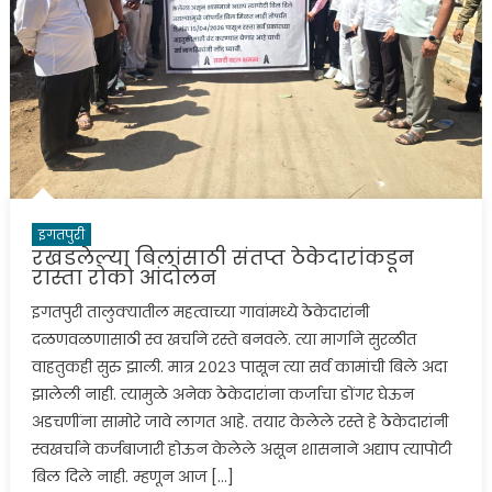
इगतपुरी
रखडलेल्या बिलांसाठी संतप्त ठेकेदारांकडून
रास्ता रोको आंदोलन
इगतपुरी तालुक्यातील महत्वाच्या गावांमध्ये ठेकेदारांनी
दळणवळणासाठी स्व खर्चाने रस्ते बनवले. त्या मार्गाने सुरळीत
वाहतुकही सुरु झाली. मात्र २०२३ पासून त्या सर्व कामांची बिले अदा
झालेली नाही. त्यामुळे अनेक ठेकेदारांना कर्जाचा डोंगर घेऊन
अडचणींना सामोरे जावे लागत आहे. तयार केलेले रस्ते हे ठेकेदारांनी
स्वखर्चाने कर्जबाजारी होऊन केलेले असून शासनाने अद्याप त्यापोटी
बिल दिले नाही. म्हणून आज […]