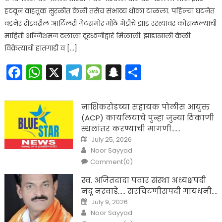
हटवून वाहतूक सुरळीत केली तसेच संभाव्य धोका टाळला. पहिल्या घटनेत
वडनेर रोडवरील आर्टिलरी गेटसमोर मोठे भेंडीचे झाड रस्त्यावर कोसळल्याची
माहिती अग्निशमन दलाला दूरध्वनीद्वारे मिळाली. झाडाखाली केळी
विक्रेत्याची हातगाडी व […]
Facebook
WhatsApp
X
Telegram
Message
Snapchat
Share
नाशिकरोडच्या सहायक पोलीस आयुक्त
(ACP) कार्यालयाचे पुन्हा जुन्या ठिकाणी
स्थलांतर करण्याची मागणी……
Posted
July 25, 2026
on
Author
Noor Sayyad
Comment(0)
स्व. अजितदादा पवार संस्था अध्यक्षपदी
नंदू नरवाडे….. सरचिटणीसपदी गायधनी….
Posted
July 9, 2026
on
Author
Noor Sayyad