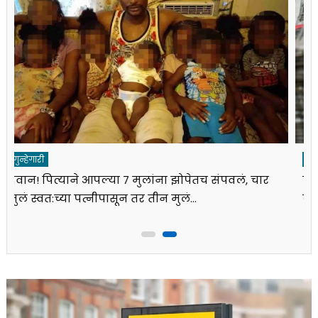
गुन्हेगारी
पुण्यात व्यावसायिकाची निवृत्त एसीपीकडून तब्बल अडीच
कोटींची फसवणूक; धमकी दिल्याचाही आरोप