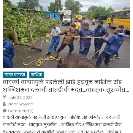
ताज्या बातम्या
नाशिक
वादळी वाऱ्यामुळे पडलेली झाडे हटवून नाशिक रोड
अग्निशमन दलाची तातडीची मदत….वाहतूक सुरळीत….
Posted
July 27, 2026
on
Author
Noor Sayyad
Comment(0)
वादळी वाऱ्यामुळे पडलेली झाडे हटवून नाशिक रोड अग्निशमन दलाची
तातडीची मदत….वाहतूक सुरळीत…. नाशिक रोड अग्निशमन दलाने दोन
वेगवेगळ्या घटनांमध्ये तातडीने घटनास्थळी धाव घेत पडलेली मोठी झाडे