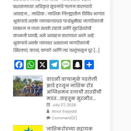
प्रशासनाच्या अधिकृत सूचनांचे पालन करण्याचे
आवाहन…. नाशिक : नाशिक जिल्ह्यातील विविध भागांत
भूकंपाचे धक्के जाणवल्याच्या पार्श्वभूमीवर नागरिकांनी
घाबरून न जाता सतर्क राहावे आणि सुरक्षिततेची
काळजी घ्यावी, असे आवाहन करण्यात आले आहे.
भूकंपाचे धक्के जाणवत असताना नागरिकांनी
खिडक्या, काचा, कपाटे आणि जड वस्तूंपासून दूर […]
Facebook
WhatsApp
X
Telegram
Message
Snapchat
Share
वादळी वाऱ्यामुळे पडलेली
झाडे हटवून नाशिक रोड
अग्निशमन दलाची तातडीची
मदत….वाहतूक सुरळीत….
Posted
July 27, 2026
on
Author
Noor Sayyad
Comment(0)
नाशिकरोडच्या सहायक