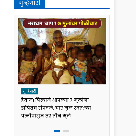
गुन्हेगारी
गुन्हेगारी
गुन्हेगारी
हैवान! पित्याने आपल्या ७ मुलांना
पुण्यात व्य
झोपेतच संपवलं, चार मुलं स्वत:च्या
एसीपीकडून
ोप
पत्नीपासून तर तीन मुलं…
फसवणूक; 