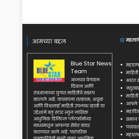
महत्वाच
आमच्या बद्दल
Blue Star News
महाराष्
Team
माहित
आजच्या वेगवान
भारत स
विज्ञान आणि
नंदुरब
तंत्रज्ञानाच्या युगात माहितीचे स्वरूप
माहिती
बदलले आहे. वाचकांना तत्काळ, अचूक
आपले 
आणि विश्वासार्ह माहिती उपलब्ध व्हावी या
महाडिब
उद्देशाने ब्लु स्टार न्युज नाशिक
आधुनिक डिजिटल प्लॅटफॉर्मच्या
समाज क
माध्यमातून आपल्या सेवेत सादर
पंचायत
करण्यात आले आहे. पारंपरिक
महाराष्
पत्रकारितेची मूल्ये जपत आधुनिक