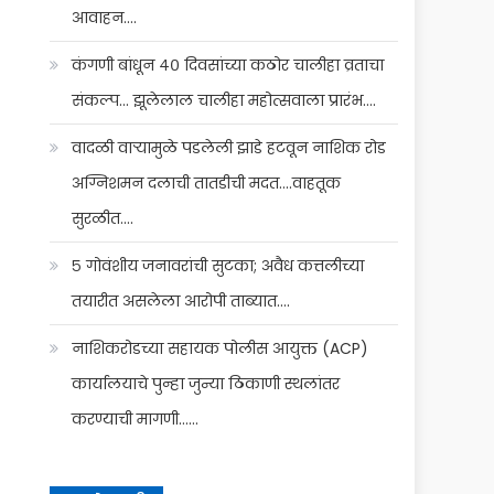
आवाहन….
कंगणी बांधून ४० दिवसांच्या कठोर चालीहा व्रताचा
संकल्प… झूलेलाल चालीहा महोत्सवाला प्रारंभ….
वादळी वाऱ्यामुळे पडलेली झाडे हटवून नाशिक रोड
अग्निशमन दलाची तातडीची मदत….वाहतूक
सुरळीत….
५ गोवंशीय जनावरांची सुटका; अवैध कत्तलीच्या
तयारीत असलेला आरोपी ताब्यात….
नाशिकरोडच्या सहायक पोलीस आयुक्त (ACP)
कार्यालयाचे पुन्हा जुन्या ठिकाणी स्थलांतर
करण्याची मागणी……