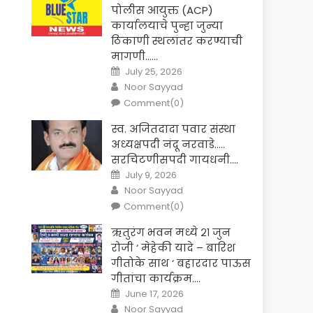
पोलीस आयुक्त (ACP)
कार्यालयाचे पुन्हा जुन्या
ठिकाणी स्थलांतर करण्याची
मागणी……
Posted
July 25, 2026
on
Author
Noor Sayyad
Comment(0)
स्व. अजितदादा पवार संस्था
अध्यक्षपदी नंदू नरवाडे…..
सरचिटणीसपदी गायधनी….
Posted
July 9, 2026
on
Author
Noor Sayyad
Comment(0)
ऋतुरंग भवन मध्ये २१ जुन
रोजी ‘ मेहेकी यादे – बारिश
गीतोके साथ ‘ बहारदार पाऊस
गीतांचा कार्यक्रम….
Posted
June 17, 2026
on
Author
Noor Sayyad