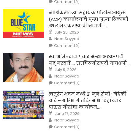
Comment(0)
नाशिकरोडच्या सहायक पोलीस आयुक्त
(ACP) कार्यालयाचे पुन्हा जुन्या ठिकाणी
स्थलांतर करण्याची मागणी……
Posted
July 25, 2026
on
Author
Noor Sayyad
Comment(0)
स्व. अजितदादा पवार संस्था अध्यक्षपदी
नंदू नरवाडे….. सरचिटणीसपदी गायधनी….
Posted
July 9, 2026
on
Author
Noor Sayyad
Comment(0)
ऋतुरंग भवन मध्ये २१ जुन रोजी ‘ मेहेकी
यादे – बारिश गीतोके साथ ‘ बहारदार
पाऊस गीतांचा कार्यक्रम….
Posted
June 17, 2026
on
Author
Noor Sayyad
Comment(0)