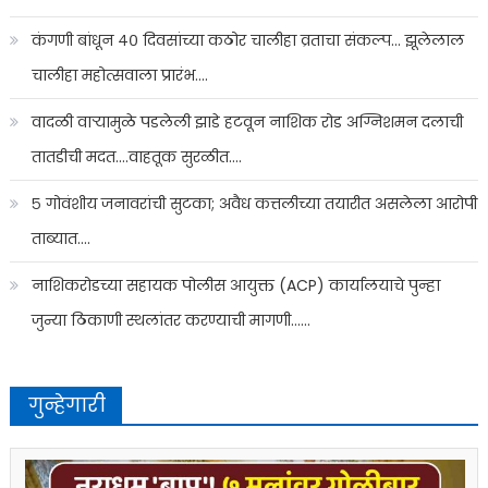
कंगणी बांधून ४० दिवसांच्या कठोर चालीहा व्रताचा संकल्प… झूलेलाल
चालीहा महोत्सवाला प्रारंभ….
वादळी वाऱ्यामुळे पडलेली झाडे हटवून नाशिक रोड अग्निशमन दलाची
तातडीची मदत….वाहतूक सुरळीत….
५ गोवंशीय जनावरांची सुटका; अवैध कत्तलीच्या तयारीत असलेला आरोपी
ताब्यात….
नाशिकरोडच्या सहायक पोलीस आयुक्त (ACP) कार्यालयाचे पुन्हा
जुन्या ठिकाणी स्थलांतर करण्याची मागणी……
गुन्हेगारी