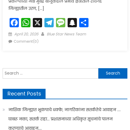
प्रकल्पाच्या नवी मुंबई बाजूकडील प्रभाव क्षेत्रातील रायगड
जिल्ह्यातील उरण, […]
Facebook
WhatsApp
X
Telegram
Message
Snapchat
Share
Posted
Author
April 20, 2026
Blue Star News Team
on
Comment(0)
Search
for:
Recent Posts
नाशिक जिल्ह्यात भूकंपाचे धक्के; नागरिकांना सतर्कतेचे आवाहन ….
घाबरू नका, सतर्क राहा… प्रशासनाच्या अधिकृत सूचनांचे पालन
करण्याचे आवाहन….