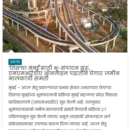
रायगड
‘तिसऱ्या मुंबई’साठी भू-संपादन सुरू,
एमएमआरडीए ऑनलाइन पद्धतीने घेणार जमीन
मालकांची संमती
मुंबई – अटल सेतू प्रकल्पाच्या प्रभाव क्षेत्रात उभारण्यात येणाऱ्या
तिसऱ्या मुंबईच्या भूसंपादनाची प्रक्रिया मुंबई महानगर प्रदेश विकास
प्राधिकरणाने (एमएमआरडीए) सुरू केली आहे. त्यानुसार
भूसंपादनासाठी जमीन मालकांची संमती घेण्याची प्रक्रिया २७
एप्रिलपासून सुरू केली जाणार असून त्यासाठी ऑनलाइन अर्ज
संकेतस्थळावर उपलब्ध करून दिला जाणार आहे. अटल सेतू