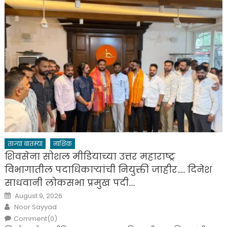
ताज्या बातम्या
नाशिक
शिवसेना सोशल मीडियाच्या उत्तर महाराष्ट्र
विभागातील पदाधिकाऱ्यांची नियुक्ती जाहीर….. दिनेश
साधवानी लोकसभा प्रमुख पदी….
Posted
August 9, 2026
on
Author
Noor Sayyad
Comment(0)