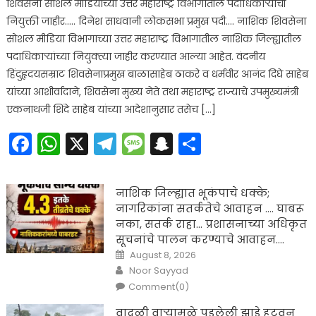
शिवसेना सोशल मीडियाच्या उत्तर महाराष्ट्र विभागातील पदाधिकाऱ्यांची
नियुक्ती जाहीर….. दिनेश साधवानी लोकसभा प्रमुख पदी…. नाशिक शिवसेना
सोशल मीडिया विभागाच्या उत्तर महाराष्ट्र विभागातील नाशिक जिल्ह्यातील
पदाधिकाऱ्यांच्या नियुक्त्या जाहीर करण्यात आल्या आहेत. वंदनीय
हिंदुहृदयसम्राट शिवसेनाप्रमुख बाळासाहेब ठाकरे व धर्मवीर आनंद दिघे साहेब
यांच्या आशीर्वादाने, शिवसेना मुख्य नेते तथा महाराष्ट्र राज्याचे उपमुख्यमंत्री
एकनाथजी शिंदे साहेब यांच्या आदेशानुसार तसेच […]
Facebook
WhatsApp
X
Telegram
Message
Snapchat
Share
नाशिक जिल्ह्यात भूकंपाचे धक्के;
नागरिकांना सतर्कतेचे आवाहन …. घाबरू
नका, सतर्क राहा… प्रशासनाच्या अधिकृत
सूचनांचे पालन करण्याचे आवाहन….
Posted
August 8, 2026
on
Author
Noor Sayyad
Comment(0)
वादळी वाऱ्यामुळे पडलेली झाडे हटवून