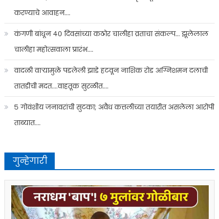
करण्याचे आवाहन….
कंगणी बांधून ४० दिवसांच्या कठोर चालीहा व्रताचा संकल्प… झूलेलाल
चालीहा महोत्सवाला प्रारंभ….
वादळी वाऱ्यामुळे पडलेली झाडे हटवून नाशिक रोड अग्निशमन दलाची
तातडीची मदत….वाहतूक सुरळीत….
५ गोवंशीय जनावरांची सुटका; अवैध कत्तलीच्या तयारीत असलेला आरोपी
ताब्यात….
गुन्हेगारी