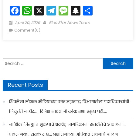
Facebook
WhatsApp
X
Telegram
Message
Snapchat
Share
Posted
Author
April 20, 2026
Blue Star News Team
on
Comment(0)
Search
for:
Recent Posts
शिवसेना सोशल मीडियाच्या उत्तर महाराष्ट्र विभागातील पदाधिकाऱ्यांची
नियुक्ती जाहीर….. दिनेश साधवानी लोकसभा प्रमुख पदी….
नाशिक जिल्ह्यात भूकंपाचे धक्के; नागरिकांना सतर्कतेचे आवाहन ….
घाबरू नका, सतर्क राहा… प्रशासनाच्या अधिकृत सूचनांचे पालन