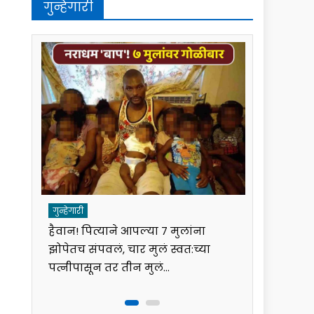
गुन्हेगारी
गुन्हेगारी
गुन्हेगारी
हैवान! पित्याने आपल्या ७ मुलांना
पुण्यात व्य
झोपेतच संपवलं, चार मुलं स्वत:च्या
एसीपीकडून
ोप
पत्नीपासून तर तीन मुलं…
फसवणूक; 