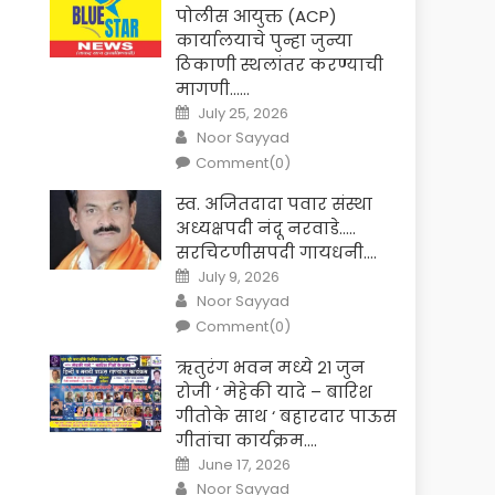
पोलीस आयुक्त (ACP)
कार्यालयाचे पुन्हा जुन्या
ठिकाणी स्थलांतर करण्याची
मागणी……
Posted
July 25, 2026
on
Author
Noor Sayyad
Comment(0)
स्व. अजितदादा पवार संस्था
अध्यक्षपदी नंदू नरवाडे…..
सरचिटणीसपदी गायधनी….
Posted
July 9, 2026
on
Author
Noor Sayyad
Comment(0)
ऋतुरंग भवन मध्ये २१ जुन
रोजी ‘ मेहेकी यादे – बारिश
गीतोके साथ ‘ बहारदार पाऊस
गीतांचा कार्यक्रम….
Posted
June 17, 2026
on
Author
Noor Sayyad