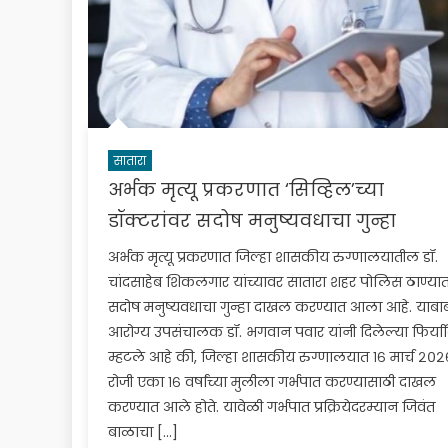
सातारा
अर्भक मृत्यू प्रकरणात ‘सिव्हिल’च्या
डॉक्टरांवर सदोष मनुष्यवधाचा गुन्हा
अर्भक मृत्यू प्रकरणात जिल्हा शासकीय रुग्णालयातील डॉ.
चांदसाहेब शिकलगार यांच्यावर सातारा शहर पोलिस ठाण्या
सदोष मनुष्यवधाचा गुन्हा दाखल करण्यात आला आहे. याबा
आरोग्य उपसंचालक डॉ. भगवान पवार यांनी दिलेल्या फिर्या
म्हटले आहे की, जिल्हा शासकीय रुग्णालयात १६ मार्च २०२
रोजी एका १६ वर्षांच्या मुलीला गर्भपात करण्यासाठी दाखल
करण्यात आले होते. यावेळी गर्भपात प्रक्रियेदरम्यान जिवंत
बाळाचा […]