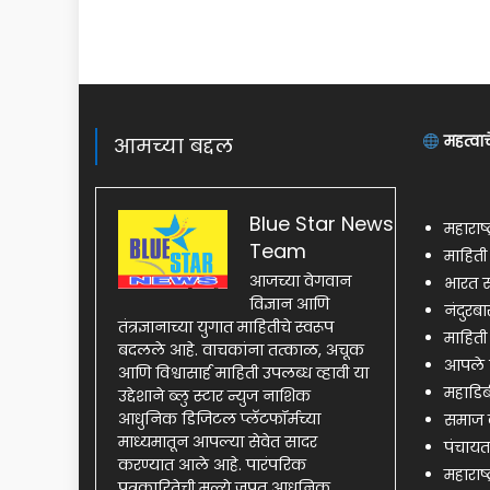
महत्वाच
आमच्या बद्दल
Blue Star News
महाराष्
Team
माहित
आजच्या वेगवान
भारत स
विज्ञान आणि
नंदुरब
तंत्रज्ञानाच्या युगात माहितीचे स्वरूप
माहिती
बदलले आहे. वाचकांना तत्काळ, अचूक
आपले 
आणि विश्वासार्ह माहिती उपलब्ध व्हावी या
महाडिब
उद्देशाने ब्लु स्टार न्युज नाशिक
आधुनिक डिजिटल प्लॅटफॉर्मच्या
समाज क
माध्यमातून आपल्या सेवेत सादर
पंचायत
करण्यात आले आहे. पारंपरिक
महाराष्
पत्रकारितेची मूल्ये जपत आधुनिक