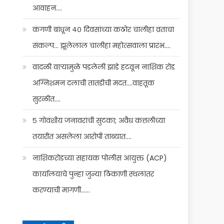
आवाहन….
कंगणी बांधून ४० दिवसांच्या कठोर चालीहा व्रताचा
संकल्प… झूलेलाल चालीहा महोत्सवाला प्रारंभ….
वादळी वाऱ्यामुळे पडलेली झाडे हटवून नाशिक रोड
अग्निशमन दलाची तातडीची मदत….वाहतूक
सुरळीत….
५ गोवंशीय जनावरांची सुटका; अवैध कत्तलीच्या
तयारीत असलेला आरोपी ताब्यात….
नाशिकरोडच्या सहायक पोलीस आयुक्त (ACP)
कार्यालयाचे पुन्हा जुन्या ठिकाणी स्थलांतर
करण्याची मागणी……