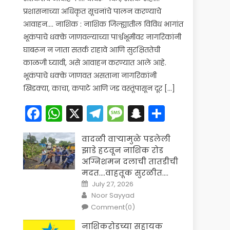
प्रशासनाच्या अधिकृत सूचनांचे पालन करण्याचे
आवाहन…. नाशिक : नाशिक जिल्ह्यातील विविध भागांत
भूकंपाचे धक्के जाणवल्याच्या पार्श्वभूमीवर नागरिकांनी
घाबरून न जाता सतर्क राहावे आणि सुरक्षिततेची
काळजी घ्यावी, असे आवाहन करण्यात आले आहे.
भूकंपाचे धक्के जाणवत असताना नागरिकांनी
खिडक्या, काचा, कपाटे आणि जड वस्तूंपासून दूर […]
Facebook
WhatsApp
X
Telegram
Message
Snapchat
Share
वादळी वाऱ्यामुळे पडलेली
झाडे हटवून नाशिक रोड
अग्निशमन दलाची तातडीची
मदत….वाहतूक सुरळीत….
Posted
July 27, 2026
on
Author
Noor Sayyad
Comment(0)
नाशिकरोडच्या सहायक