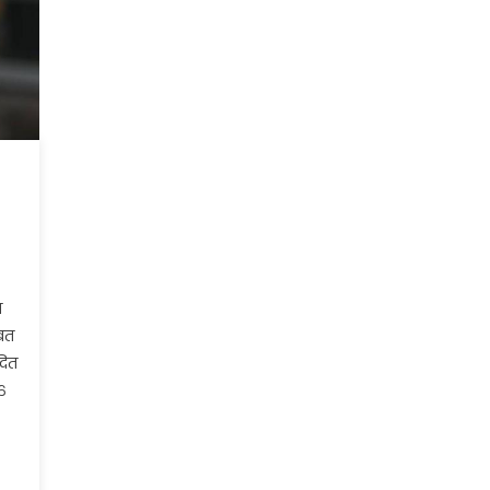
त
बत
दित
६