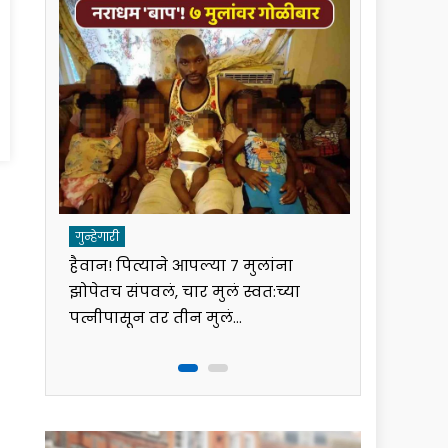
at
गुन्हेगारी
गुन्हेगारी
हैवान! पित्याने आपल्या ७ मुलांना
पुण्यात व्य
झोपेतच संपवलं, चार मुलं स्वत:च्या
एसीपीकडून
ोप
पत्नीपासून तर तीन मुलं…
फसवणूक; 