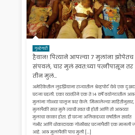
गुन्हेगारी
हैवान! पित्याने आपल्या ७ मुलांना झोपेतच
संपवलं, चार मुलं स्वत:च्या पत्नीपासून तर
तीन मुलं…
अमेरिकेतील लुइझियाना राज्यातील श्रेव्हपोर्ट येथे एक दुःखद
घटना घडली. एका व्यक्तीने एक ते १४ वर्षे वयोगटातील आठ
मुलांना गोळ्या घालून ठार केले. मिळालेल्या माहितीनुसार,
मुलांपैकी सात मुले त्याची स्वतःची होती आणि तो आठव्या
मुलाचा काका होता. ही घटना अलिकडच्या वर्षांतील सर्वात
गंभीर आणि धोकादायक गोळीबार घटनांपैकी एक मानली 
आहे. आठ मुलांपैकी पाच मुली […]