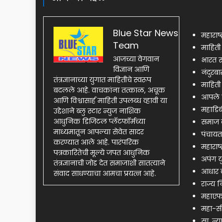
Blue Star News
महाराष्
Team
माहित
आजच्या वेगवान
भारत स
विज्ञान आणि
नंदुरब
तंत्रज्ञानाच्या युगात माहितीचे स्वरूप
माहिती
बदलले आहे. वाचकांना तत्काळ, अचूक
आपले 
आणि विश्वासार्ह माहिती उपलब्ध व्हावी या
महाडिब
उद्देशाने ब्लु स्टार न्युज नाशिक
आधुनिक डिजिटल प्लॅटफॉर्मच्या
समाज क
माध्यमातून आपल्या सेवेत सादर
पंचायत
करण्यात आले आहे. पारंपरिक
महाराष्
पत्रकारितेची मूल्ये जपत आधुनिक
अपंग य
तंत्रज्ञानाची जोड देत समाजाशी सातत्याने
आधार क
संवाद साधण्याचा आमचा प्रयत्न आहे.
राज्य
महाएफव
महा-सी
सा. न्य