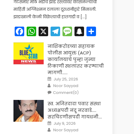
गेटसमोर मोठे भेंडीचे झाड रस्त्यावर कोसळल्याची
माहिती अग्निशमन दलाला दूरध्वनीद्वारे मिळाली.
झाडाखाली केळी विक्रेत्याची हातगाडी व […]
Facebook
WhatsApp
X
Telegram
Message
Snapchat
Share
नाशिकरोडच्या सहायक
पोलीस आयुक्त (ACP)
कार्यालयाचे पुन्हा जुन्या
ठिकाणी स्थलांतर करण्याची
मागणी……
Posted
July 25, 2026
on
Author
Noor Sayyad
Comment(0)
स्व. अजितदादा पवार संस्था
अध्यक्षपदी नंदू नरवाडे…..
सरचिटणीसपदी गायधनी….
Posted
July 9, 2026
on
Author
Noor Sayyad