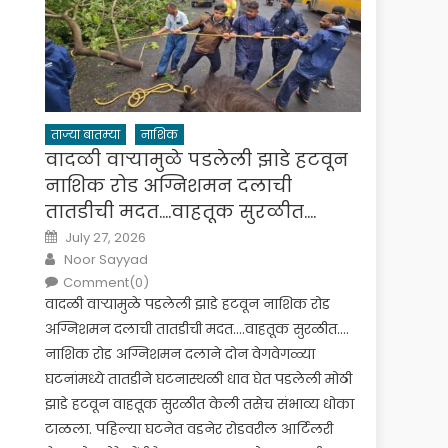
ताज्या बातम्या
नाशिक
वादळी वाऱ्यामुळे पडलेली झाडे हटवून
नाशिक रोड अग्निशमन दलाची
तातडीची मदत….वाहतूक सुरळीत….
Posted
July 27, 2026
on
Author
Noor Sayyad
Comment(0)
वादळी वाऱ्यामुळे पडलेली झाडे हटवून नाशिक रोड
अग्निशमन दलाची तातडीची मदत….वाहतूक सुरळीत….
नाशिक रोड अग्निशमन दलाने दोन वेगवेगळ्या
घटनांमध्ये तातडीने घटनास्थळी धाव घेत पडलेली मोठी
झाडे हटवून वाहतूक सुरळीत केली तसेच संभाव्य धोका
टाळला. पहिल्या घटनेत वडनेर रोडवरील आर्टिलरी