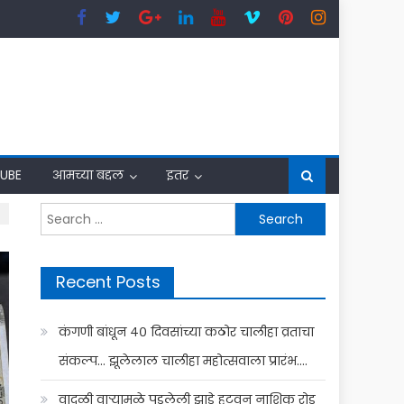
UBE
आमच्या बद्दल
इतर
Search
for:
Recent Posts
कंगणी बांधून ४० दिवसांच्या कठोर चालीहा व्रताचा
संकल्प… झूलेलाल चालीहा महोत्सवाला प्रारंभ….
वादळी वाऱ्यामुळे पडलेली झाडे हटवून नाशिक रोड