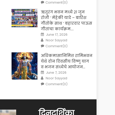
Comment(0)
ऋतुरंग भवन मध्ये २१ जुन
रोजी ‘ मेहेकी यादे – बारिश
गीतोके साथ ‘ बहारदार पाऊस
गीतांचा कार्यक्रम….
Posted
June 17, 2026
on
Author
Noor Sayyad
Comment(0)
अधिकमासानिमित्त रामिभवन
येथे दोन दिवसीय विष्णु याग
व भजन संध्येचे आयोजन…
Posted
June 7, 2026
on
Author
Noor Sayyad
Comment(0)
दिनदर्शिका