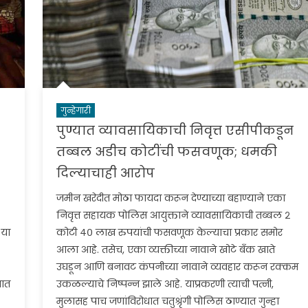
गुन्हेगारी
पुण्यात व्यावसायिकाची निवृत्त एसीपीकडून
तब्बल अडीच कोटींची फसवणूक; धमकी
दिल्याचाही आरोप
जमीन खरेदीत मोठा फायदा करून देण्याच्या बहाण्याने एका
निवृत्त सहायक पोलिस आयुक्ताने व्यावसायिकाची तब्बल २
 या
कोटी ४० लाख रुपयांची फसवणूक केल्याचा प्रकार समोर
आला आहे. तसेच, एका व्यक्तीच्या नावाने खोटे बँक खाते
उघडून आणि बनावट कंपनीच्या नावाने व्यवहार करून रक्कम
जात
उकळल्याचे निष्पन्न झाले आहे. याप्रकरणी त्याची पत्नी,
मुलासह पाच जणांविरोधात चतुश्रृंगी पोलिस ठाण्यात गुन्हा