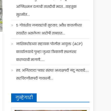
अग्निशमन दलाची तातडीची मदत….वाहतूक
सुरळीत….
५ गोवंशीय जनावरांची सुटका; अवैध कत्तलीच्या
तयारीत असलेला आरोपी ताब्यात….
नाशिकरोडच्या सहायक पोलीस आयुक्त (ACP)
कार्यालयाचे पुन्हा जुन्या ठिकाणी स्थलांतर
करण्याची मागणी……
स्व. अजितदादा पवार संस्था अध्यक्षपदी नंदू नरवाडे…..
सरचिटणीसपदी गायधनी….
गुन्हेगारी